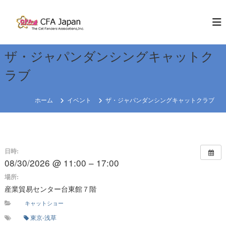
コ
ン
C
W
E
テ
F
K
ン
A
N
ツ
J
O
ザ・ジャパンダンシングキャットク
へ
W
a
ス
C
ラブ
p
キ
A
a
T
ッ
S
プ
n
ホーム
イベント
ザ・ジャパンダンシングキャットクラブ
R
e
g
i
日時:
o
08/30/2026 @ 11:00 – 17:00
n
場所:
産業貿易センター台東館７階
キャットショー
東京-浅草