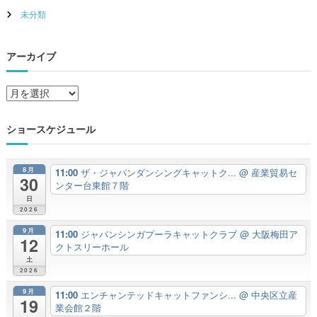
未分類
アーカイブ
ア
ー
カ
ショースケジュール
イ
ブ
8月
11:00
ザ・ジャパンダンシングキャットク...
@ 産業貿易セ
30
ンター台東館７階
日
2026
9月
11:00
ジャパンシンガプーラキャットクラブ
@ 大阪梅田ア
12
クトスリーホール
土
2026
9月
11:00
エンチャンテッドキャットファンシ...
@ 中央区立産
19
業会館２階