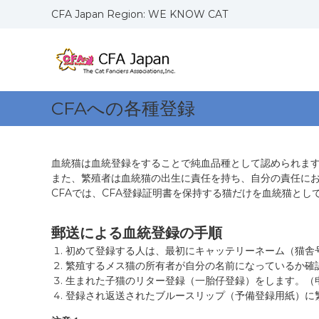
コ
CFA Japan Region: WE KNOW CAT
ン
C
W
テ
F
E
ン
K
ツ
A
N
へ
J
O
ス
a
CFAへの各種登録
W
キ
p
C
ッ
a
A
プ
n
T
血統猫は血統登録をすることで純血品種として認められま
R
S
また、繁殖者は血統猫の出生に責任を持ち、自分の責任に
e
CFAでは、CFA登録証明書を保持する猫だけを血統猫とし
g
i
郵送による血統登録の手順
o
初めて登録する人は、最初にキャッテリーネーム（猫舎
n
繁殖するメス猫の所有者が自分の名前になっているか確
生まれた子猫のリター登録（一胎仔登録）をします。（
登録され返送されたブルースリップ（予備登録用紙）に