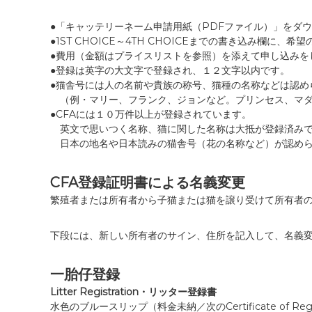
●「キャッテリーネーム申請用紙（PDFファイル）」をダ
●1ST CHOICE～4TH CHOICEまでの書き込み欄に
●費用（金額はプライスリストを参照）を添えて申し込みを
●登録は英字の大文字で登録され、１２文字以内です。
●猫舎号には人の名前や貴族の称号、猫種の名称などは認め
（例・マリー、フランク、ジョンなど。プリンセス、マダ
●CFAには１０万件以上が登録されています。
英文で思いつく名称、猫に関した名称は大抵が登録済み
日本の地名や日本読みの猫舎号（花の名称など）が認めら
CFA登録証明書による名義変更
繁殖者または所有者から子猫または猫を譲り受けて所有者の
下段には、新しい所有者のサイン、住所を記入して、名義変
一胎仔登録
Litter Registration・リッター登録書
水色のブルースリップ（料金未納／次のCertificate of