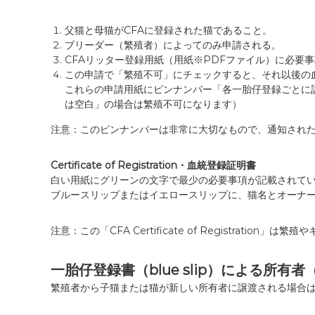
父猫と母猫がCFAに登録された猫であること。
ブリーダー（繁殖者）によってのみ申請される。
CFAリッター登録用紙（用紙※PDFファイル）に必要
この申請で「繁殖不可」にチェックすると、それ以後の
これらの申請用紙にピンナンバー「各一胎仔登録ごとに記
は空白」の場合は繁殖不可になります）
注意：このピンナンバーは非常に大切なもので、通知され
Certificate of Registration・血統登録証明書
白い用紙にグリーンの文字で最少の必要事項が記載されて
ブルースリップまたはイエロースリップに、猫名とオーナ
注意：この「CFA Certificate of Registrat
一胎仔登録書（blue slip）による所有
繁殖者から子猫または猫が新しい所有者に譲渡される場合