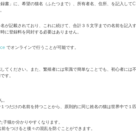
録書」に、希望の猫名（ふたつまで）、所有者名、住所、を記入してCF
す。
が記載されており、これに続けて、合計３５文字までの名前を記入すること
は申請時に登録料を同封する必要はありません。
ice
でオンラインで行うことが可能です。
認してください。また、繁殖者には常識で簡単なことでも、初心者には
切です。
ん。
で１つだけの名前を持つことから、原則的に同じ姓名の猫は世界中で１
た子猫か分かりやすくなります。
名前をつけると後々の混乱を防ぐことができます。