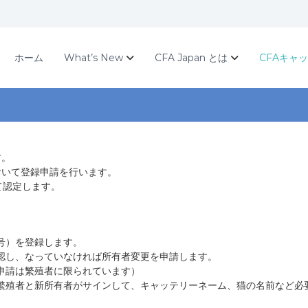
ホーム
What’s New
CFA Japan とは
CFAキャ
す。
おいて登録申請を行います。
て認定します。
号）を登録します。
認し、なっていなければ所有者変更を申請します。
申請は繁殖者に限られています）
繁殖者と新所有者がサインして、キャッテリーネーム、猫の名前など必要