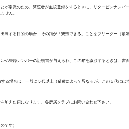
ことが常識のため、繁殖者が血統登録をするときに、リターピンナンバ
れません。
に出陳する目的の場合、その猫が「繁殖できる」ことをブリーダー（繁
CFA登録ナンバーの証明書が与えられ、この猫を譲渡するときは、書
申請する場合は、一般に５代以上（猫種によって異なるが、この５代には
費を加えた額になります。各所属クラブにお問い合わせ下さい。
ものです）