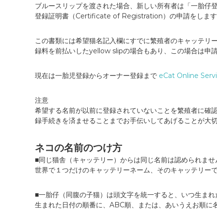
ブルースリップを渡された場合、新しい所有者は「一胎仔登
登録証明書（Certificate of Registration）の申請をしま
この書類には希望猫名記入欄にすでに繁殖者のキャッテリー名
録料を前払いしたyellow slipの場合もあり、この場合
現在は一胎児登録からオーナー登録まで
eCat Online Serv
注意
希望する名前が以前に登録されていないことを繁殖者に確
録手続きを済ませることまでお手伝いしてあげることが大
ネコの名前のつけ方
■同じ猫舎（キャッテリー）からは同じ名前は認められませ
世界で１つだけのキャッテリーネーム、そのキャッテリー
■一胎仔（同腹の子猫）は頭文字を統一すると、いつ生まれ
生まれた日付の順番に、ABC順、または、あいうえお順に