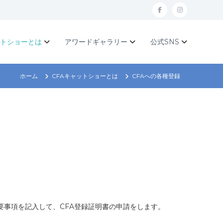
f
I
a
n
c
s
ットショーとは
アワードギャラリー
公式SNS
e
t
b
a
ホーム
CFAキャットショーとは
CFAへの各種登録
o
g
o
r
k
a
m
事項を記入して、CFA登録証明書の申請をします。