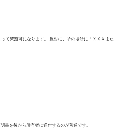
よって繁殖可になります。 反対に、その場所に「ＸＸＸまた
。
証明書を後から所有者に送付するのが普通です。