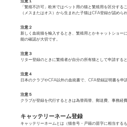
注意１
「繁殖不許可」欧米ではペット用の猫と繁殖用を区分する
（メスまたはオス）から生まれた子猫はCFA登録が認めら
注意２
新しく血統猫を輸入するとき、繁殖用とかキャットショー
能の確認が大切です。
注意３
リター登録のときに繁殖者が自分の所有猫として申請すると
注意４
日本のクラブやCFA以外の血統書で、CFA登録証明書を
注意５
クラブが登録を代行するときは為替両替、郵送費、事務経
キャッテリーネーム
登
録
キャッテリーネームとは（猫舎号・戸籍の苗字に相当する