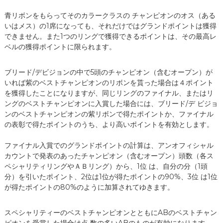
青リボンをもらってそのカラークラスの チャンピオンのオス（ある
いはメス）の1席になっても、それだけではグランドポイントは獲得
できません。また1つのリングで獲得できるポイントは、その最高レ
ベルの獲得ポイントに限られます。
ブリード/デビジョンの中で5頭のチャンピオン（含むオープン）が
いれば紫のベストチャンピオンのリボンを貰った場合は４ポイント
を獲得したことになりますが、同じリングのファイナル、またはリ
ングのベストチャンピオンに入賞した場合には、ブリード/デ ビジョ
ンのベストチャンピオンの紫リボンで得たポイントか、ファイナル
の表彰で得たポイントのうち、より高いポイントを有効とします。
ファイナル入賞でのグランドポイントの計算は、アンオフィシャル
カウントで発表のあったチャンピオン（含むオープン）頭数（各ス
ペシャリティリングやＡＢリング）から、1位 は、自分の分（1頭
分）を引いたポイント、2位は1位が得たポイントの90%、3位 は1位
が得たポイントの80%のように加算されてゆきます。
スペシャリティーのベストチャンピオンとともにABのベストチャン