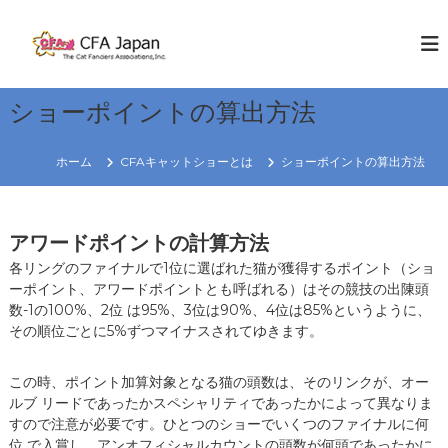
コ
ン
C
W
E
テ
F
K
ン
A
N
ツ
J
O
ショーポイントの算出方法
へ
W
a
ス
C
p
キ
A
ホーム
CFAキャットショーとは
ショーポイントの算出方法
a
T
ッ
S
プ
n
R
アワードポイントの計算方法
e
各リングのファイナルで1位に選ばれた猫が獲得するポイント（ショ
g
ーポイント、アワードポイントとも呼ばれる）はその競技の出陳頭
i
数-1の100%、2位 は95%、3位は90%、4位は85%というように、
o
その順位ごとに5%ずつマイナスされてゆきます。
n
この時、ポイント加算対象となる猫の頭数は、そのリンクが、オー
ルブ リードであったかスペシャリティであったかによって異なりま
すので注意が必要です。ひとつのショーでいくつのファイナルに何
位 で入賞し、アンオフィシャルカウントの頭数が何頭であったかに