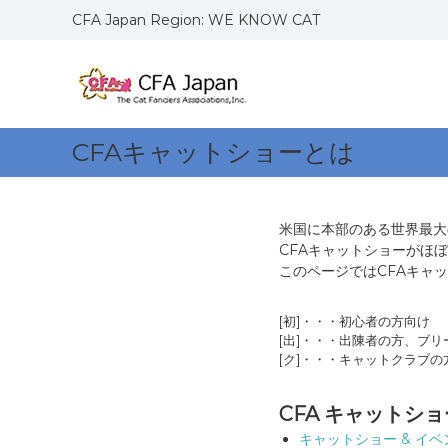
コ
CFA Japan Region: WE KNOW CAT
ン
C
W
テ
F
E
ン
K
ツ
A
N
へ
J
O
ス
a
CFAキャットショーとは
W
キ
p
C
ッ
a
A
プ
n
T
米国に本部のある世界最大の愛猫家
R
S
CFAキャットショーがほ
e
このページではCFAキャ
g
i
[初]・・・初心者の方向け
o
[出]・・・出陳者の方、ブリ
n
[ク]・・・キャットクラブの
CFA キャットシ
キャットショー & イ