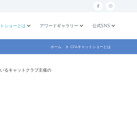
f
I
a
n
c
s
ットショーとは
アワードギャラリー
公式SNS
e
t
b
a
ホーム
CFAキャットショーとは
o
g
o
r
に加盟しているキャットクラブ主催の
k
a
m