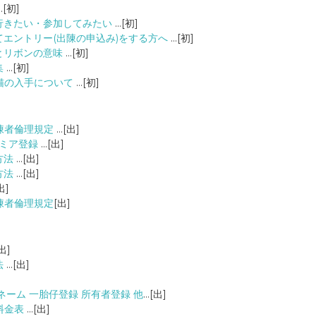
…[初]
行きたい・参加してみたい
…[初]
エントリー(出陳の申込み)をする方へ
…[初]
とリボンの意味
…[初]
集
…[初]
猫の入手について
…[初]
陳者倫理規定
…[出]
レミア登録
…[出]
方法
…[出]
方法
…[出]
出]
陳者倫理規定
[出]
出]
法
…[出]
ネーム 一胎仔登録 所有者登録 他
…[出]
料金表
…[出]