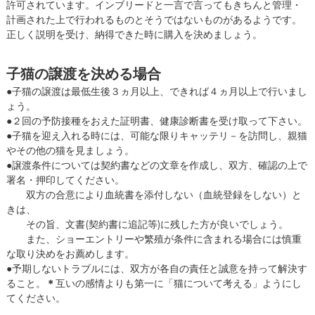
許可されています。インブリードと一言で言ってもきちんと管理・
計画された上で行われるものとそうではないものがあるようです。
正しく説明を受け、納得できた時に購入を決めましょう。
子猫の譲渡を決める場合
●子猫の譲渡は最低生後３ヵ月以上、できれば４ヵ月以上で行いまし
ょう。
●２回の予防接種をおえた証明書、健康診断書を受け取って下さい。
●子猫を迎え入れる時には、可能な限りキャッテリ－を訪問し、親猫
やその他の猫を見ましょう。
●譲渡条件については契約書などの文章を作成し、双方、確認の上で
署名・押印してください。
双方の合意により血統書を添付しない（血統登録をしない）と
きは、
その旨、文書(契約書に追記等)に残した方が良いでしょう。
また、ショーエントリーや繁殖が条件に含まれる場合には慎重
な取り決めをお薦めします。
●予期しないトラブルには、双方が各自の責任と誠意を持って解決す
ること。
＊
互いの感情よりも第一に「猫について考える」ようにし
てください。