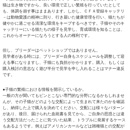
猫は生き物ですから、良い環境で正しい繁殖を行っていたとして
も、体調を崩す事はままあります。しかし、ＣＦＡ登録キャッテリ
－は動物愛護の精神に則り、行き届いた健康管理を行い、猫たちが
健やかに過ごせる清潔な環境をキープするべきです。子猫やそのキ
ャッテリーにいる猫たちの様子を見学し、育成環境を知ることは、
これからオーナーになろうとする人の権利です。
但し、ブリーダーはペットショップではありません。
見学者がある時には、ブリーダー自身もスケジュールを調整して迎
える事になりますし、子猫にも負担がかかります。購入、もしくは
購入検討の意志なく遊び半分で見学を申し入れることはマナー違反
です。
●子猫の繁殖における情報を開示しているか。
一般の方が聞いてもピンとこない専門的な分野になるかもしれませ
んが、その子猫がどのような交配によって生まれて来たのかを確認
し、納得した上で購入を決めてください。交配には様々なパターン
があり、後日、届けられた血統書を見てから、ご自身の思惑とは違
う交配方法だったことに気づいた結果 、トラブルに発展するケース
もあるようです。例えばアメリカンカールなどは雑種猫との交配が