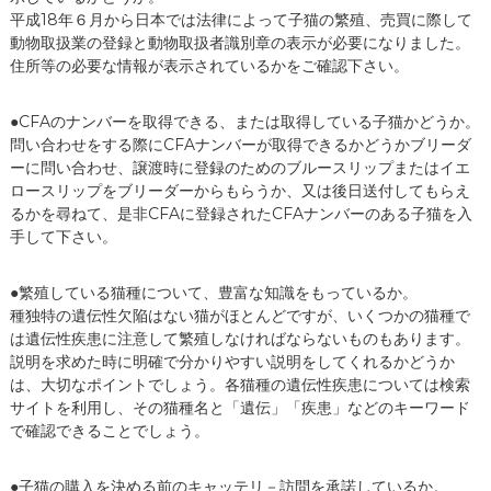
平成18年６月から日本では法律によって子猫の繁殖、売買に際して
動物取扱業の登録と動物取扱者識別章の表示が必要になりました。
住所等の必要な情報が表示されているかをご確認下さい。
●CFAのナンバーを取得できる、または取得している子猫かどうか。
問い合わせをする際にCFAナンバーが取得できるかどうかブリーダ
ーに問い合わせ、譲渡時に登録のためのブルースリップまたはイエ
ロースリップをブリーダーからもらうか、又は後日送付してもらえ
るかを尋ねて、是非CFAに登録されたCFAナンバーのある子猫を入
手して下さい。
●繁殖している猫種について、豊富な知識をもっているか。
種独特の遺伝性欠陥はない猫がほとんどですが、いくつかの猫種で
は遺伝性疾患に注意して繁殖しなければならないものもあります。
説明を求めた時に明確で分かりやすい説明をしてくれるかどうか
は、大切なポイントでしょう。各猫種の遺伝性疾患については検索
サイトを利用し、その猫種名と「遺伝」「疾患」などのキーワード
で確認できることでしょう。
●子猫の購入を決める前のキャッテリ－訪問を承諾しているか。