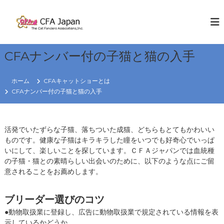
コ
ン
C
W
E
テ
F
K
ン
A
N
ツ
J
O
CFAナンバー付の子猫と猫の入手
へ
W
a
ス
C
p
キ
A
ホーム
CFAキャットショーとは
a
T
ッ
CFAナンバー付の子猫と猫の入手
S
プ
n
R
e
活発でいたずらな子猫、落ちついた成猫、どちらもとてもかわいい
g
ものです。健康な子猫はキラキラした瞳をいつでも好奇心でいっぱ
i
いにして、楽しいことを探しています。ＣＦＡジャパンでは血統種
o
の子猫・猫との素晴らしい出会いのために、以下のような点にご留
n
意されることをお薦めします。
ブリーダー選びのコツ
●動物取扱業に登録し、広告に動物取扱業で規定されている情報を表
示しているかどうか。