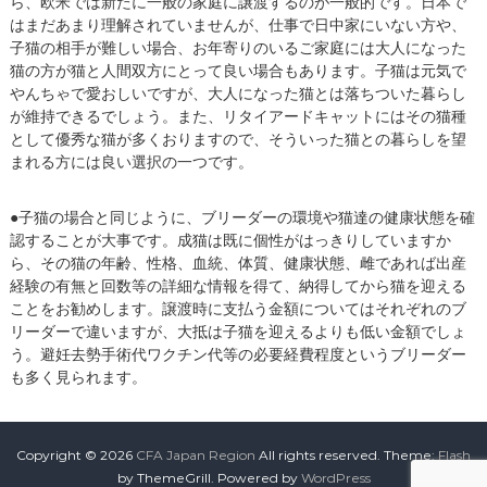
ら、欧米では新たに一般の家庭に譲渡するのが一般的です。日本で
はまだあまり理解されていませんが、仕事で日中家にいない方や、
子猫の相手が難しい場合、お年寄りのいるご家庭には大人になった
猫の方が猫と人間双方にとって良い場合もあります。子猫は元気で
やんちゃで愛おしいですが、大人になった猫とは落ちついた暮らし
が維持できるでしょう。また、リタイアードキャットにはその猫種
として優秀な猫が多くおりますので、そういった猫との暮らしを望
まれる方には良い選択の一つです。
●子猫の場合と同じように、ブリーダーの環境や猫達の健康状態を確
認することが大事です。成猫は既に個性がはっきりしていますか
ら、その猫の年齢、性格、血統、体質、健康状態、雌であれば出産
経験の有無と回数等の詳細な情報を得て、納得してから猫を迎える
ことをお勧めします。譲渡時に支払う金額についてはそれぞれのブ
リーダーで違いますが、大抵は子猫を迎えるよりも低い金額でしょ
う。避妊去勢手術代ワクチン代等の必要経費程度というブリーダー
も多く見られます。
Copyright © 2026
CFA Japan Region
All rights reserved. Theme:
Flash
by ThemeGrill. Powered by
WordPress