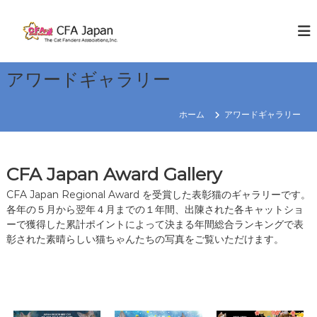
コ
ン
C
W
E
テ
F
K
ン
A
N
ツ
J
O
アワードギャラリー
へ
W
a
ス
C
p
キ
A
ホーム
アワードギャラリー
a
T
ッ
S
プ
n
R
CFA Japan Award Gallery
e
g
CFA Japan Regional Award を受賞した表彰猫のギャラリーです。
i
各年の５月から翌年４月までの１年間、出陳された各キャットショ
ーで獲得した累計ポイントによって決まる年間総合ランキングで表
o
彰された素晴らしい猫ちゃんたちの写真をご覧いただけます。
n