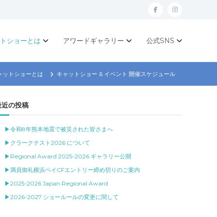
f
I
a
n
c
s
ットショーとは
アワードギャラリー
公式SNS
e
t
b
a
キャットショーとは
キャットショー & イベント 開催スケジュール
o
g
o
r
最近の投稿
k
a
m
▶令和8年熊本地震で被災された皆さまへ
▶クラークテスト2026 について
▶Regional Award 2025-2026 ギャラリー公開
▶満員御礼横浜ベイCFエントリー締め切りのご案内
▶2025-2026 Japan Regional Award
▶2026-2027 ショールールの変更に関して