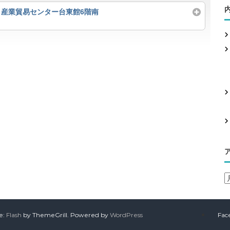
 産業貿易センター台東館6階南
e:
Flash
by ThemeGrill. Powered by
WordPress
Fac