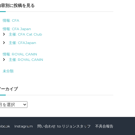
内容別に投稿を見る
情報: CFA
情報: CFA Japan
主催: CFA Cat Club
主催: CFAJapan
情報: ROYAL CANIN
主催: ROYAL CANIN
未分類
アーカイブ
ア
ー
カ
イ
ebook
Instagram
問い合わせ: to リジョンスタッフ
不具合報告
ブ