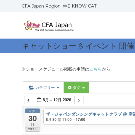
コ
CFA Japan Region: WE KNOW CAT
ン
C
W
テ
F
E
ン
K
ツ
A
N
へ
J
O
ス
a
キャットショー & イベント 開
W
キ
p
C
ッ
a
A
プ
n
T
※ショースケジュール掲載の申請は
こちら
から
R
S
e
g
カテゴリー
タグ
i
8月 – 12月 2026
o
n
8月
ザ・ジャパンダンシングキャットクラブ
@ 
30
8月 30 @ 11:00 – 17:00
日
2026