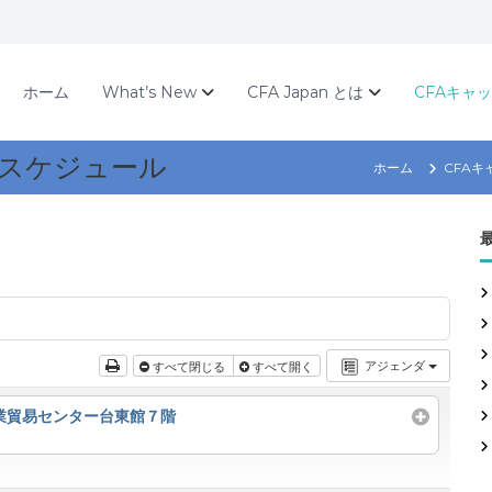
ホーム
What’s New
CFA Japan とは
CFAキャ
催スケジュール
ホーム
CFA
アジェンダ
すべて閉じる
すべて開く
産業貿易センター台東館７階