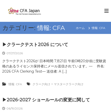
コ
ン
C
W
E
テ
F
K
ン
A
N
ツ
J
O
カテゴリー:
情報: CFA
へ
ホーム
情報: CFA
W
a
ス
C
p
キ
A
a
T
ッ
▶クラークテスト2026 について
S
プ
n
07/27/2026
R
クラークテスト2026が 日本時間 7月21日 午前0時20分頃に受験資
e
格のあるライセンス保持者にメール送信されています。— 件名:
g
2026 CFA Clerking Test— 送信者: A […]
i
o
・
情報: CFA
クラーク向け
マスタークラーク向け
n
▶2026-2027 ショールールの変更に関して
06/19/2026