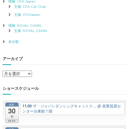
情報: CFA Japan
主催: CFA Cat Club
主催: CFAJapan
情報: ROYAL CANIN
主催: ROYAL CANIN
未分類
アーカイブ
ア
ー
カ
ショースケジュール
イ
ブ
8月
11:00
ザ・ジャパンダンシングキャットク...
@ 産業貿易セ
30
ンター台東館７階
日
2026