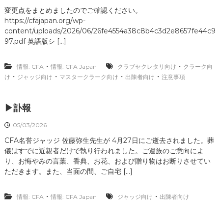
変更点をまとめましたのでご確認ください。
https://cfajapan.org/wp-
content/uploads/2026/06/26fe4554a38c8b4c3d2e8657fe44c9
97.pdf 英語版シ […]
・
・
情報: CFA
情報: CFA Japan
クラブセクレタリ向け
クラーク向
・
・
・
・
け
ジャッジ向け
マスタークラーク向け
出陳者向け
注意事項
▶訃報
05/03/2026
CFA名誉ジャッジ 佐藤弥生先生が 4月27日にご逝去されました。葬
儀はすでに近親者だけで執り行われました。ご遺族のご意向によ
り、お悔やみの言葉、香典、お花、および贈り物はお断りさせてい
ただきます。また、当面の間、ご自宅 […]
・
・
情報: CFA
情報: CFA Japan
ジャッジ向け
出陳者向け