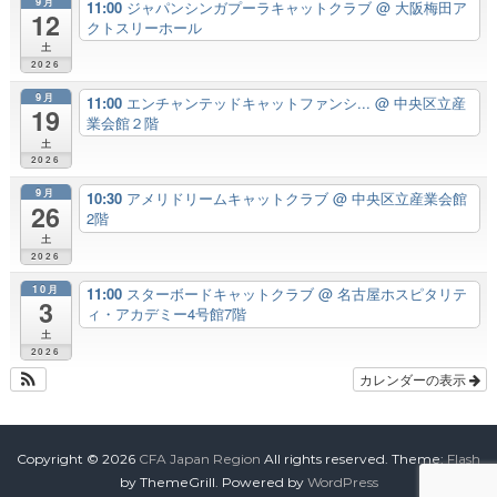
9月
11:00
ジャパンシンガプーラキャットクラブ
@ 大阪梅田ア
12
クトスリーホール
土
2026
9月
11:00
エンチャンテッドキャットファンシ...
@ 中央区立産
19
業会館２階
土
2026
9月
10:30
アメリドリームキャットクラブ
@ 中央区立産業会館
26
2階
土
2026
10月
11:00
スターボードキャットクラブ
@ 名古屋ホスピタリテ
3
ィ・アカデミー4号館7階
土
2026
カレンダーの表示
Copyright © 2026
CFA Japan Region
All rights reserved. Theme:
Flash
by ThemeGrill. Powered by
WordPress