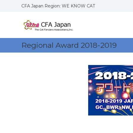
コ
CFA Japan Region: WE KNOW CAT
ン
C
W
テ
F
E
ン
K
ツ
A
N
へ
J
O
ス
a
Regional Award 2018-2019
W
キ
p
C
ッ
a
A
プ
n
T
R
S
e
g
i
o
n