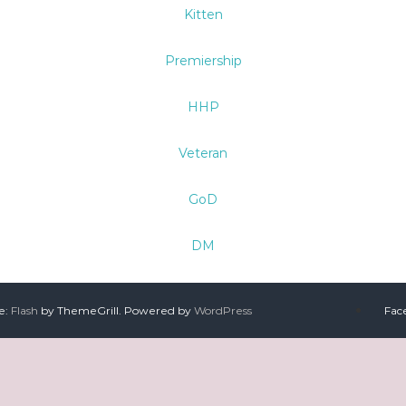
Kitten
Premiership
HHP
Veteran
GoD
DM
e:
Flash
by ThemeGrill. Powered by
WordPress
Fac