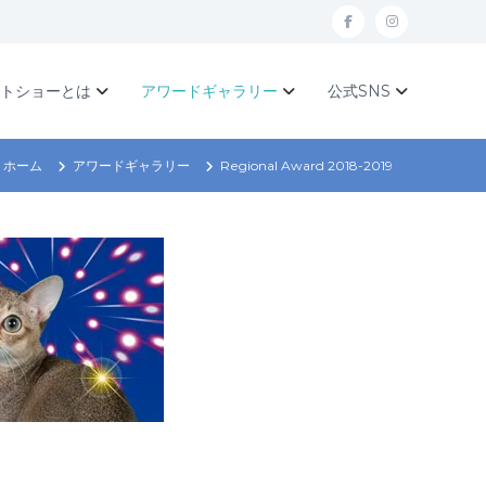
f
I
a
n
c
s
ットショーとは
アワードギャラリー
公式SNS
e
t
b
a
ホーム
アワードギャラリー
Regional Award 2018-2019
o
g
o
r
k
a
m