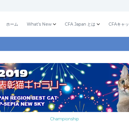
ホーム
What’s New
CFA Japan とは
CFAキャ
Championship