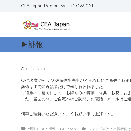
コ
CFA Japan Region: WE KNOW CAT
ン
C
W
テ
F
E
ン
K
ツ
A
N
へ
J
O
ス
a
▶訃報
W
キ
p
C
ッ
a
A
プ
n
T
05/03/2026
R
S
e
CFA名誉ジャッジ 佐藤弥生先生が 4月27日にご逝去されま
g
葬儀はすでに近親者だけで執り行われました。
i
ご遺族のご意向により、お悔やみの言葉、香典、お花、お
o
また、当面の間、ご自宅へのご訪問、お電話、メールはご
n
何卒ご理解いただきますようお願い申し上げます。
・
・
情報: CFA
情報: CFA Japan
ジャッジ向け
出陳者向け