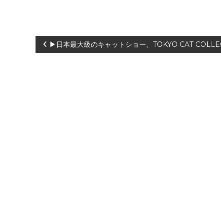
投
▶日本最大級のキャットショー、TOKYO CAT COLLE
稿
ナ
ビ
ゲ
ー
シ
ョ