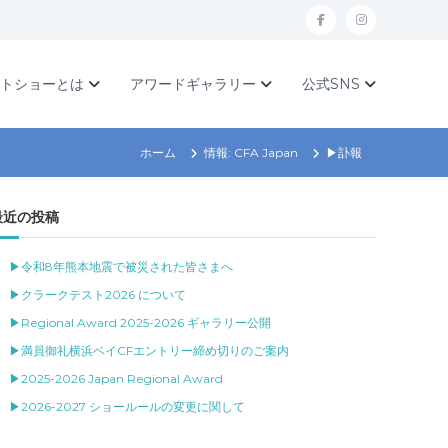
f
I
a
n
c
s
ットショーとは
アワードギャラリー
公式SNS
e
t
b
a
ホーム
情報: CFA Japan
▶訃報
o
g
o
r
最近の投稿
k
a
m
▶令和8年熊本地震で被災された皆さまへ
▶クラークテスト2026 について
▶Regional Award 2025-2026 ギャラリー公開
▶満員御礼横浜ベイCFエントリー締め切りのご案内
▶2025-2026 Japan Regional Award
▶2026-2027 ショールールの変更に関して