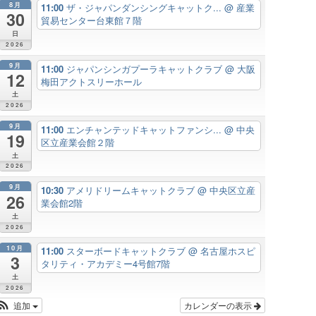
8月
11:00
ザ・ジャパンダンシングキャットク...
@ 産業
30
貿易センター台東館７階
日
2026
9月
11:00
ジャパンシンガプーラキャットクラブ
@ 大阪
12
梅田アクトスリーホール
土
2026
9月
11:00
エンチャンテッドキャットファンシ...
@ 中央
19
区立産業会館２階
土
2026
9月
10:30
アメリドリームキャットクラブ
@ 中央区立産
26
業会館2階
土
2026
10月
11:00
スターボードキャットクラブ
@ 名古屋ホスピ
3
タリティ・アカデミー4号館7階
土
2026
追加
カレンダーの表示