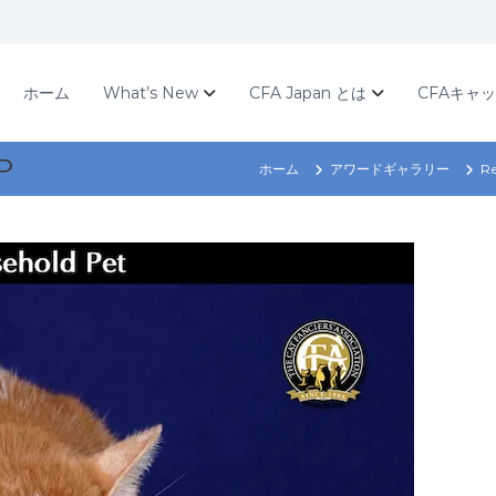
ホーム
What’s New
CFA Japan とは
CFAキャ
P
ホーム
アワードギャラリー
Re