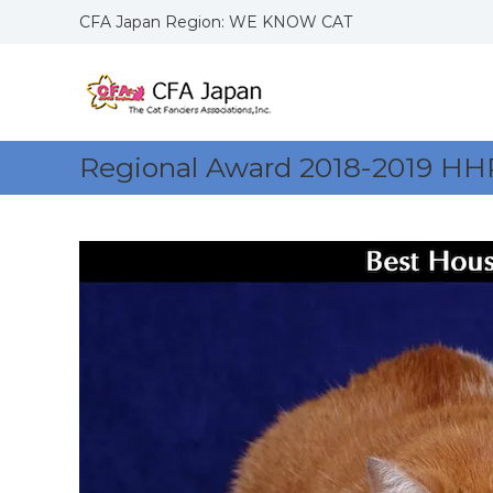
コ
CFA Japan Region: WE KNOW CAT
ン
C
W
テ
F
E
ン
K
ツ
A
N
へ
J
O
ス
a
Regional Award 2018-2019 HH
W
キ
p
C
ッ
a
A
プ
n
T
R
S
e
g
i
o
n