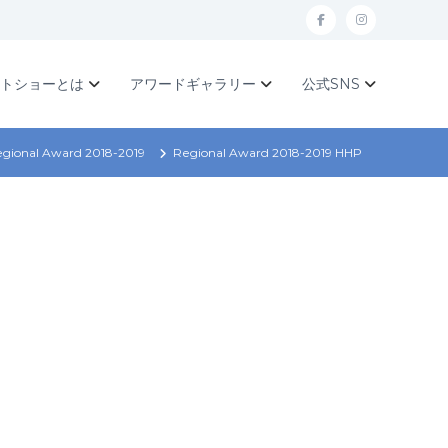
f
I
a
n
c
s
ットショーとは
アワードギャラリー
公式SNS
e
t
b
a
gional Award 2018-2019
Regional Award 2018-2019 HHP
o
g
o
r
k
a
m