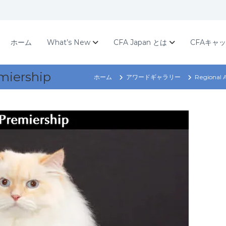
ホーム
What’s New
CFA Japan とは
CFAキャ
miership
ホーム
アワードギャラリー
Regional 