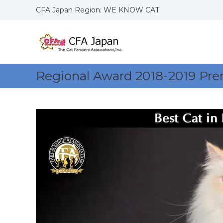
コ
CFA Japan Region: WE KNOW CAT
ン
C
W
テ
F
E
ン
K
ツ
A
N
へ
J
O
ス
a
Regional Award 2018-2019 Pre
W
キ
p
C
ッ
a
A
プ
n
T
R
S
e
g
i
o
n