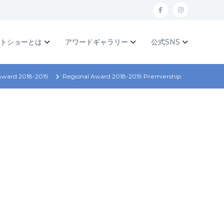
f
I
a
n
c
s
ットショーとは
アワードギャラリー
公式SNS
e
t
b
a
Award 2018-2019
Regional Award 2018-2019 Premiership
o
g
o
r
k
a
m