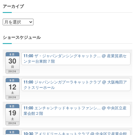
アーカイブ
ア
ー
カ
ショースケジュール
イ
ブ
8月
11:00
ザ・ジャパンダンシングキャットク...
@ 産業貿易セ
30
ンター台東館７階
日
2026
9月
11:00
ジャパンシンガプーラキャットクラブ
@ 大阪梅田ア
12
クトスリーホール
土
2026
9月
11:00
エンチャンテッドキャットファンシ...
@ 中央区立産
19
業会館２階
土
2026
9月
10:30
アメリドリームキャットクラブ
@ 中央区立産業会館