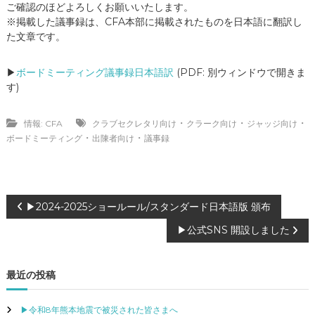
ご確認のほどよろしくお願いいたします。
※掲載した議事録は、CFA本部に掲載されたものを日本語に翻訳し
た文章です。
▶
ボードミーティング議事録日本語訳
(PDF: 別ウィンドウで開きま
す)
・
・
・
情報: CFA
クラブセクレタリ向け
クラーク向け
ジャッジ向け
・
・
ボードミーティング
出陳者向け
議事録
投
▶2024-2025ショールール/スタンダード日本語版 頒布
▶公式SNS 開設しました
稿
ナ
最近の投稿
ビ
▶令和8年熊本地震で被災された皆さまへ