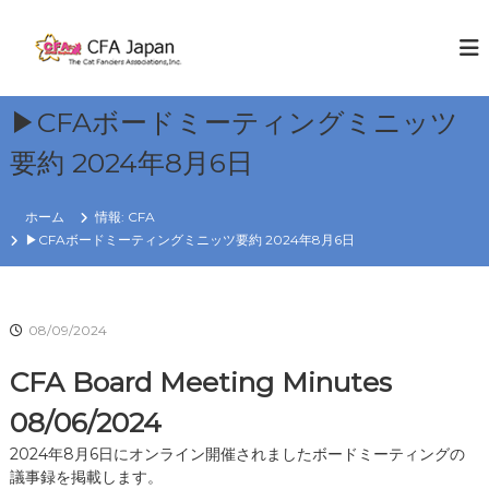
コ
ン
C
W
E
テ
F
K
ン
A
N
ツ
J
O
▶CFAボードミーティングミニッツ
へ
W
a
ス
C
要約 2024年8月6日
p
キ
A
a
T
ッ
S
プ
n
ホーム
情報: CFA
▶CFAボードミーティングミニッツ要約 2024年8月6日
R
e
g
i
08/09/2024
o
n
CFA Board Meeting Minutes
08/06/2024
2024年8月6日にオンライン開催されましたボードミーティングの
議事録を掲載します。