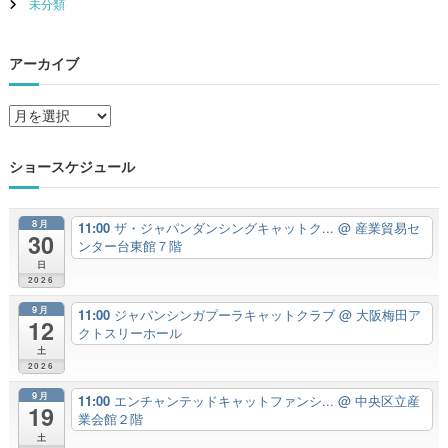
未分類
アーカイブ
ア
ー
カ
ショースケジュール
イ
ブ
8月
11:00
ザ・ジャパンダンシングキャットク...
@ 産業貿易セ
30
ンター台東館７階
日
2026
9月
11:00
ジャパンシンガプーラキャットクラブ
@ 大阪梅田ア
12
クトスリーホール
土
2026
9月
11:00
エンチャンテッドキャットファンシ...
@ 中央区立産
19
業会館２階
土