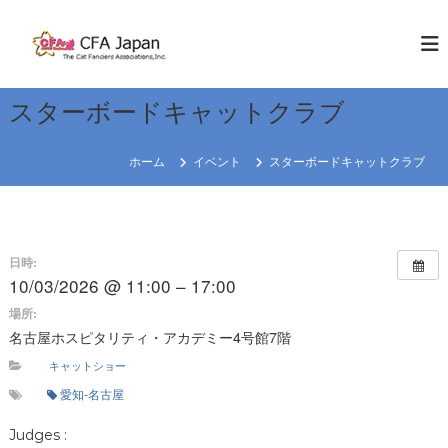
コ
ン
C
W
E
テ
F
K
ン
A
N
ツ
J
O
スターボードキャットクラブ
へ
W
a
ス
C
p
キ
A
ホーム
イベント
スターボードキャットクラブ
a
T
ッ
S
プ
n
R
e
日時:
g
10/03/2026 @ 11:00 – 17:00
i
場所:
o
名古屋ホスピタリティ・アカデミー4号館7階
n
キャットショー
愛知-名古屋
Judges :