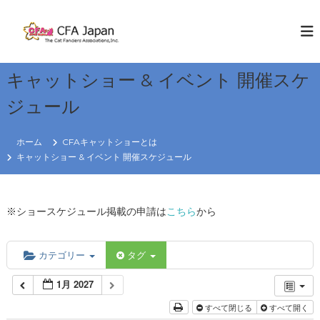
コ
ン
C
W
E
テ
F
K
ン
A
N
ツ
J
O
キャットショー & イベント 開催スケ
へ
W
a
ス
C
ジュール
p
キ
A
a
T
ッ
S
プ
n
ホーム
CFAキャットショーとは
キャットショー & イベント 開催スケジュール
R
e
g
i
※ショースケジュール掲載の申請は
こちら
から
o
n
カテゴリー
タグ
1月 2027
すべて閉じる
すべて開く