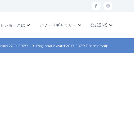
f
I
a
n
c
s
ットショーとは
アワードギャラリー
公式SNS
e
t
b
a
ward 2019-2020
Regional Award 2019-2020 Premiership
o
g
o
r
k
a
m