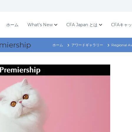
ホーム
What’s New
CFA Japan とは
CFAキャ
miership
ホーム
アワードギャラリー
Regional A