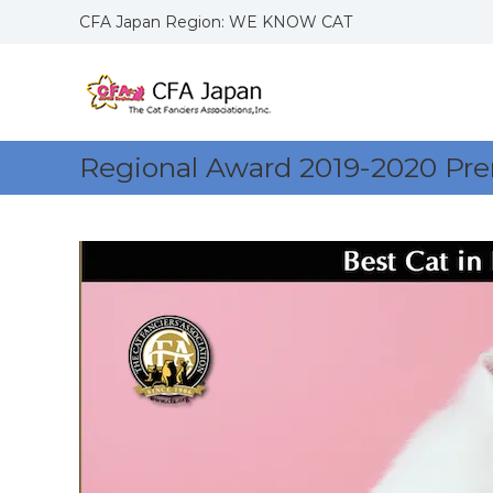
コ
CFA Japan Region: WE KNOW CAT
ン
C
W
テ
F
E
ン
K
ツ
A
N
へ
J
O
ス
a
Regional Award 2019-2020 Pre
W
キ
p
C
ッ
a
A
プ
n
T
R
S
e
g
i
o
n