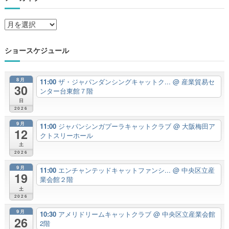
ア
ー
カ
ショースケジュール
イ
ブ
8月
11:00
ザ・ジャパンダンシングキャットク...
@ 産業貿易セ
30
ンター台東館７階
日
2026
9月
11:00
ジャパンシンガプーラキャットクラブ
@ 大阪梅田ア
12
クトスリーホール
土
2026
9月
11:00
エンチャンテッドキャットファンシ...
@ 中央区立産
19
業会館２階
土
2026
9月
10:30
アメリドリームキャットクラブ
@ 中央区立産業会館
26
2階