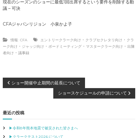
現在のシーズンのショーに最低1回出席するという要件を削除する動
議 – 可決
CFAジャパンリジョン 小泉かよ子
・
・
情報: CFA
エントリークラーク向け
クラブセクレタリ向け
クラ
・
・
・
・
ーク向け
ジャッジ向け
ボードミーティング
マスタークラーク向け
出陳
・
者向け
議事録
投
ショー開催中止期間の延長について
ショースケジュールの申請について
稿
ナ
最近の投稿
ビ
▶令和8年熊本地震で被災された皆さまへ
▶クラークテスト2026 について