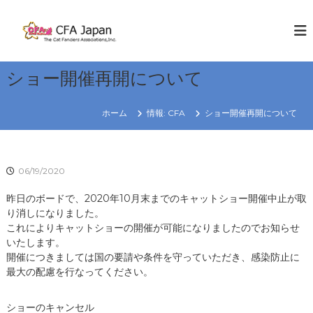
コ
ン
C
W
E
テ
F
K
ン
A
N
ツ
J
O
ショー開催再開について
へ
W
a
ス
C
p
キ
A
ホーム
情報: CFA
ショー開催再開について
a
T
ッ
S
プ
n
R
06/19/2020
e
g
昨日のボードで、2020年10月末までのキャットショー開催中止が取
i
り消しになりました。
o
これによりキャットショーの開催が可能になりましたのでお知らせ
n
いたします。
開催につきましては国の要請や条件を守っていただき、感染防止に
最大の配慮を行なってください。
ショーのキャンセル