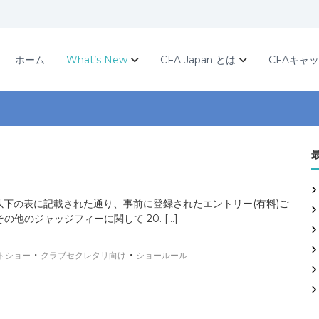
ホーム
What’s New
CFA Japan とは
CFAキャ
ジは、以下の表に記載された通り、事前に登録されたエントリー(有料)ご
のジャッジフィーに関して 20. […]
・
・
トショー
クラブセクレタリ向け
ショールール