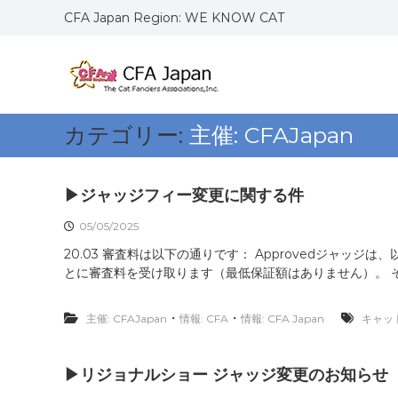
コ
CFA Japan Region: WE KNOW CAT
ン
C
W
テ
F
E
ン
K
ツ
A
N
へ
J
O
ス
a
カテゴリー:
主催: CFAJapan
W
キ
p
C
ッ
a
A
プ
n
▶ジャッジフィー変更に関する件
T
R
S
05/05/2025
e
20.03 審査料は以下の通りです： Approvedジャッ
g
とに審査料を受け取ります（最低保証額はありません）。 その他
i
o
・
・
n
主催: CFAJapan
情報: CFA
情報: CFA Japan
キャッ
▶リジョナルショー ジャッジ変更のお知らせ