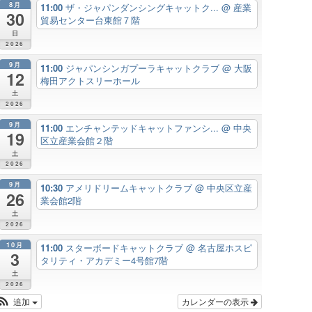
8月
11:00
ザ・ジャパンダンシングキャットク...
@ 産業
30
貿易センター台東館７階
日
2026
9月
11:00
ジャパンシンガプーラキャットクラブ
@ 大阪
12
梅田アクトスリーホール
土
2026
9月
11:00
エンチャンテッドキャットファンシ...
@ 中央
19
区立産業会館２階
土
2026
9月
10:30
アメリドリームキャットクラブ
@ 中央区立産
26
業会館2階
土
2026
10月
11:00
スターボードキャットクラブ
@ 名古屋ホスピ
3
タリティ・アカデミー4号館7階
土
2026
追加
カレンダーの表示