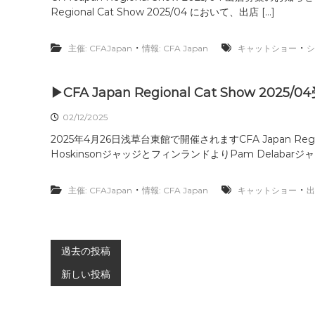
Regional Cat Show 2025/04 において、出店 […]
・
・
主催: CFAJapan
情報: CFA Japan
キャットショー
シ
▶CFA Japan Regional Cat Show 20
02/12/2025
2025年4月26日浅草台東館で開催されますCFA Japan Reg
HoskinsonジャッジとフィンランドよりPam Delabarジャ 
・
・
主催: CFAJapan
情報: CFA Japan
キャットショー
出
投
過去の投稿
新しい投稿
稿