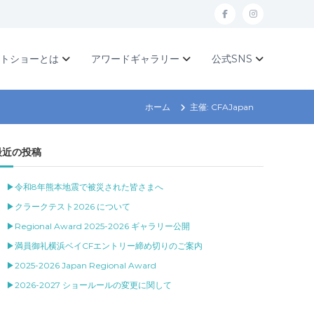
f
I
a
n
c
s
ットショーとは
アワードギャラリー
公式SNS
e
t
b
a
ホーム
主催: CFAJapan
o
g
o
r
最近の投稿
k
a
m
▶令和8年熊本地震で被災された皆さまへ
▶クラークテスト2026 について
▶Regional Award 2025-2026 ギャラリー公開
▶満員御礼横浜ベイCFエントリー締め切りのご案内
▶2025-2026 Japan Regional Award
▶2026-2027 ショールールの変更に関して