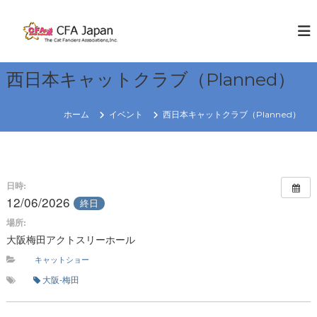
コ
ン
C
W
E
テ
F
K
ン
A
N
ツ
J
O
西日本キャットクラブ（Planned）
へ
W
a
ス
C
p
キ
A
ホーム
イベント
西日本キャットクラブ（Planned）
a
T
ッ
S
プ
n
R
e
日時:
g
12/06/2026
終日
i
場所:
o
大阪梅田アクトスリーホール
n
キャットショー
大阪-梅田