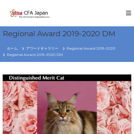
コ
ン
C
W
E
テ
F
K
ン
A
N
ツ
J
O
Regional Award 2019-2020 DM
へ
W
a
ス
C
p
キ
A
ホーム
アワードギャラリー
Regional Award 2019-2020
a
T
ッ
Regional Award 2019-2020 DM
S
プ
n
R
e
g
i
o
n