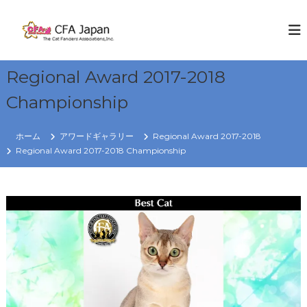
コ
ン
C
W
E
テ
F
K
ン
A
N
ツ
J
O
Regional Award 2017-2018
へ
W
a
ス
C
Championship
p
キ
A
a
T
ッ
S
プ
n
ホーム
アワードギャラリー
Regional Award 2017-2018
Regional Award 2017-2018 Championship
R
e
g
i
o
n