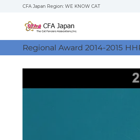
コ
CFA Japan Region: WE KNOW CAT
ン
C
W
テ
F
E
ン
K
ツ
A
N
へ
J
O
ス
a
Regional Award 2014-2015 HH
W
キ
p
C
ッ
a
A
プ
n
T
R
S
e
g
i
o
n