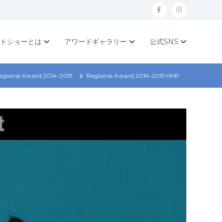
f
I
a
n
c
s
ットショーとは
アワードギャラリー
公式SNS
e
t
b
a
egional Award 2014-2015
Regional Award 2014-2015 HHP
o
g
o
r
k
a
m