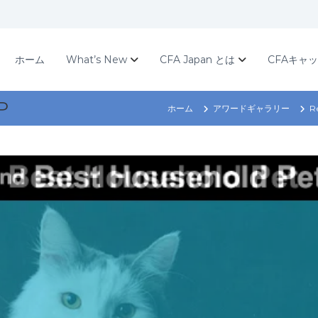
ホーム
What’s New
CFA Japan とは
CFAキャ
P
ホーム
アワードギャラリー
R