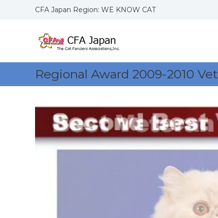
コ
CFA Japan Region: WE KNOW CAT
ン
C
W
テ
F
E
ン
K
ツ
A
N
へ
J
O
ス
a
Regional Award 2009-2010 Vet
W
キ
p
C
ッ
a
A
プ
n
T
R
S
e
g
i
o
n