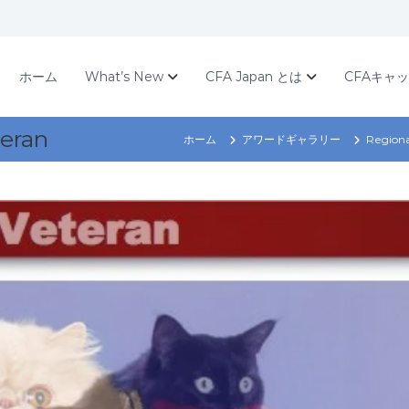
ホーム
What’s New
CFA Japan とは
CFAキャ
eran
ホーム
アワードギャラリー
Region