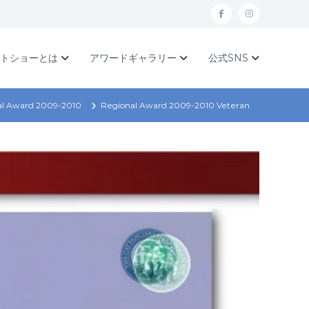
f
I
a
n
c
s
ットショーとは
アワードギャラリー
公式SNS
e
t
b
a
al Award 2009-2010
Regional Award 2009-2010 Veteran
o
g
o
r
k
a
m